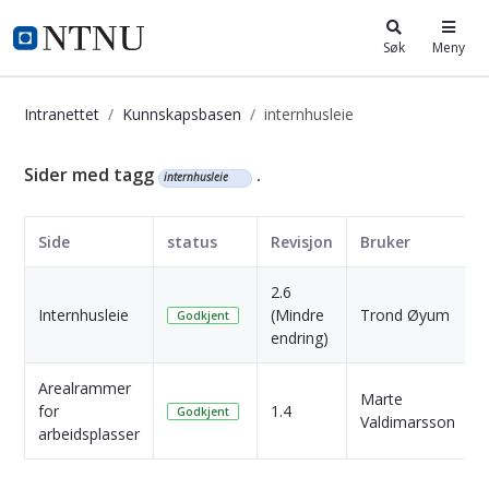
i.ntnu.no
Søk
Meny
Intranettet
Kunnskapsbasen
internhusleie
Kunnskapsbasen
Sider med tagg
.
internhusleie
Side
status
Revisjon
Bruker
2.6
Internhusleie
(Mindre
Trond Øyum
Godkjent
endring)
Arealrammer
Marte
for
1.4
Godkjent
Valdimarsson
arbeidsplasser