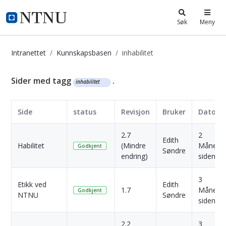
i.ntnu.no
Søk
Meny
Intranettet
Kunnskapsbasen
inhabilitet
Kunnskapsbasen
Sider med tagg
.
inhabilitet
Side
status
Revisjon
Bruker
Dato
2.7
2
Edith
Habilitet
(Mindre
Månede
Godkjent
Søndre
endring)
siden
3
Etikk ved
Edith
1.7
Månede
Godkjent
NTNU
Søndre
siden
2.2
3