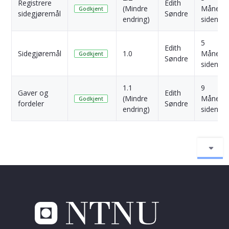
Registrere
Edith
(Mindre
Månede
Godkjent
sidegjøremål
Søndre
endring)
siden
5
Edith
Sidegjøremål
1.0
Månede
Godkjent
Søndre
siden
1.1
9
Gaver og
Edith
(Mindre
Månede
Godkjent
fordeler
Søndre
endring)
siden