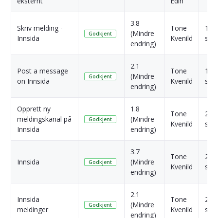
eksternt
Edin
3.8
Skriv melding -
Tone
1 År
(Mindre
Godkjent
Innsida
Kvenild
sid
endring)
2.1
Post a message
Tone
1 År
(Mindre
Godkjent
on Innsida
Kvenild
sid
endring)
Opprett ny
1.8
Tone
2 År
meldingskanal på
(Mindre
Godkjent
Kvenild
sid
Innsida
endring)
3.7
Tone
2 År
Innsida
(Mindre
Godkjent
Kvenild
sid
endring)
2.1
Innsida
Tone
2 År
(Mindre
Godkjent
meldinger
Kvenild
sid
endring)