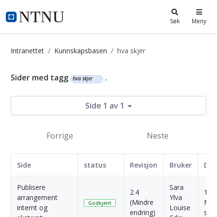
i.ntnu.no
Søk
Meny
Intranettet
Kunnskapsbasen
hva skjer
Kunnskapsbasen
Sider med tagg
.
hva skjer
Side 1 av 1
Forrige
Neste
Side
status
Revisjon
Bruker
Dat
Publisere
Sara
2.4
11
arrangement
Ylva
(Mindre
Mån
Godkjent
internt og
Louise
endring)
sid