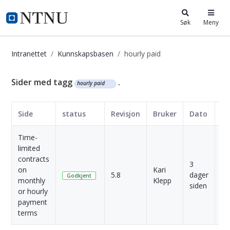
i.ntnu.no
Søk
Meny
Intranettet
Kunnskapsbasen
hourly paid
Kunnskapsbasen
Sider med tagg
.
hourly paid
Side
status
Revisjon
Bruker
Dato
Time-
limited
contracts
3
on
Kari
5.8
dager
Sk
Godkjent
monthly
Klepp
siden
or hourly
payment
terms