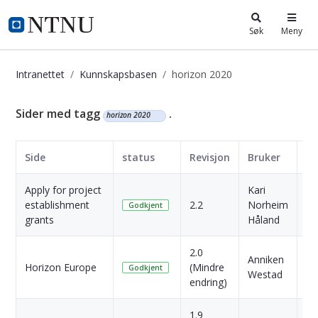
i.ntnu.no
Søk
Meny
Intranettet
Kunnskapsbasen
horizon 2020
Kunnskapsbasen
Sider med tagg
.
horizon 2020
Side
status
Revisjon
Bruker
D
Apply for project
Kari
1 
establishment
2.2
Norheim
Godkjent
si
grants
Håland
2.0
9
Anniken
Horizon Europe
(Mindre
Må
Godkjent
Westad
endring)
si
1.9
9