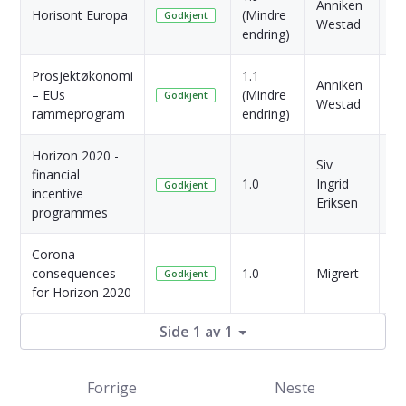
Anniken
Horisont Europa
(Mindre
Må
Godkjent
Westad
endring)
si
Prosjektøkonomi
1.1
Anniken
2 
– EUs
(Mindre
Godkjent
Westad
si
rammeprogram
endring)
Horizon 2020 -
Siv
financial
4 
1.0
Ingrid
Godkjent
incentive
si
Eriksen
programmes
Corona -
4 
consequences
1.0
Migrert
Godkjent
si
for Horizon 2020
Side 1 av 1
Forrige
Neste