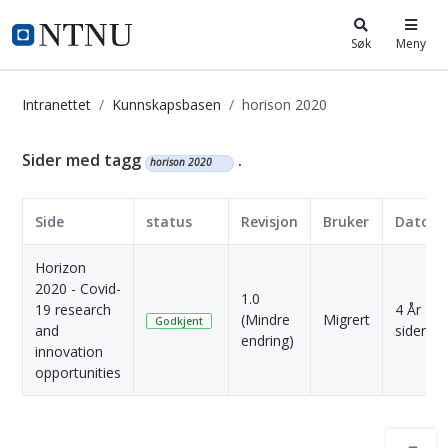
i.ntnu.no
Søk
Meny
Intranettet
Kunnskapsbasen
horison 2020
Kunnskapsbasen
Sider med tagg
.
horison 2020
Side
status
Revisjon
Bruker
Dato
Horizon
2020 - Covid-
1.0
19 research
4 År
(Mindre
Migrert
Godkjent
and
siden
endring)
innovation
opportunities