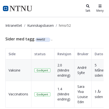
i.ntnu.no
Søk
Meny
Intranettet
Kunnskapsbasen
hmsr52
Kunnskapsbasen
Sider med tagg
.
hmsr52
Side
status
Revisjon
Bruker
Dato
2.0
5
André
Vaksine
(Mindre
Måneder
Godkjent
Sylte
endring)
siden
Sara
1.4
Ylva
1 År
Vaccinations
(Mindre
Godkjent
Louise
siden
endring)
Edin