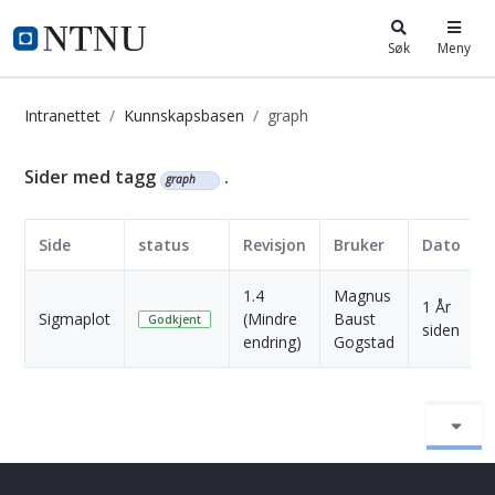
i.ntnu.no
Søk
Meny
Intranettet
Kunnskapsbasen
graph
Kunnskapsbasen
Sider med tagg
.
graph
Side
status
Revisjon
Bruker
Dato
1.4
Magnus
1 År
Sigmaplot
(Mindre
Baust
S
Godkjent
siden
endring)
Gogstad