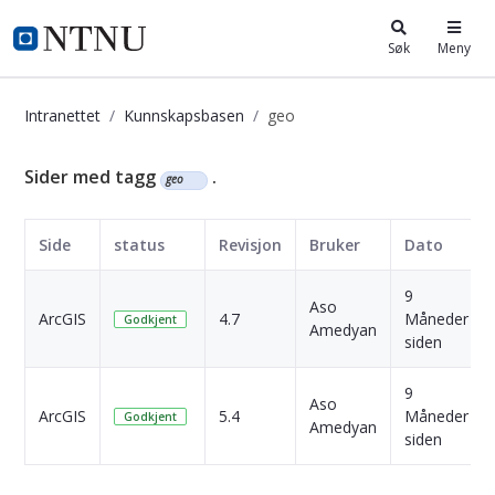
i.ntnu.no
Søk
Meny
Intranettet
Kunnskapsbasen
geo
Kunnskapsbasen
Sider med tagg
.
geo
Side
status
Revisjon
Bruker
Dato
9
Aso
ArcGIS
4.7
Måneder
Godkjent
Amedyan
siden
9
Aso
ArcGIS
5.4
Måneder
Godkjent
Amedyan
siden