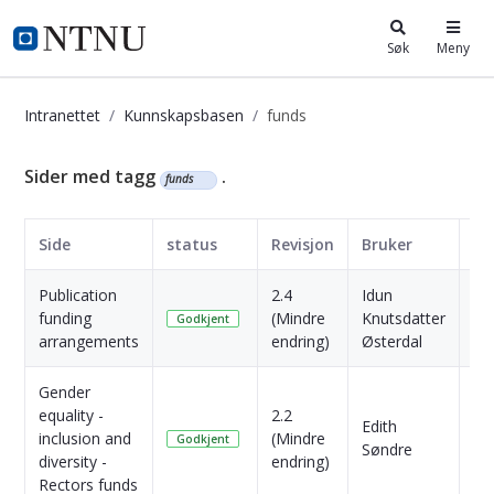
i.ntnu.no
Søk
Meny
Intranettet
Kunnskapsbasen
funds
Kunnskapsbasen
Sider med tagg
.
funds
Side
status
Revisjon
Bruker
Da
Publication
2.4
Idun
6
funding
(Mindre
Knutsdatter
Må
Godkjent
arrangements
endring)
Østerdal
si
Gender
equality -
2.2
7
Edith
inclusion and
(Mindre
Må
Godkjent
Søndre
diversity -
endring)
si
Rectors funds