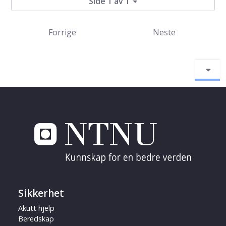
Side 1 av 1
Forrige
Neste
Sikkerhet
Akutt hjelp
Beredskap