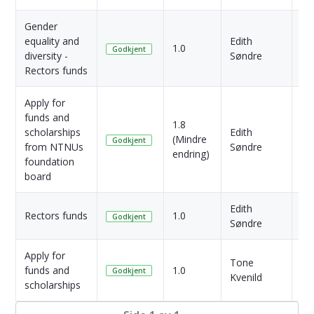
Gender
7
equality and
Edith
1.0
Må
Godkjent
diversity -
Søndre
si
Rectors funds
Apply for
funds and
1.8
scholarships
Edith
1 
(Mindre
Godkjent
from NTNUs
Søndre
si
endring)
foundation
board
Edith
1 
Rectors funds
1.0
Godkjent
Søndre
si
Apply for
Tone
3 
funds and
1.0
Godkjent
Kvenild
si
scholarships