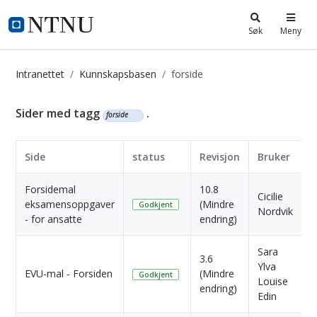
i.ntnu.no
Søk
Meny
Intranettet
Kunnskapsbasen
forside
Kunnskapsbasen
Sider med tagg
.
forside
Side
status
Revisjon
Bruker
D
Forsidemal
10.8
2
Cicilie
eksamensoppgaver
(Mindre
M
Godkjent
Nordvik
- for ansatte
endring)
s
Sara
3.6
Ylva
1
EVU-mal - Forsiden
(Mindre
Godkjent
Louise
s
endring)
Edin