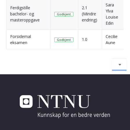
Sara
Ferdigstille
2.1
Ylva
2
bachelor- og
(Mindre
Godkjent
Louise
s
masteroppgave
endring)
Edin
Forsidemal
Cecilie
3
1.0
Godkjent
eksamen
Aune
s