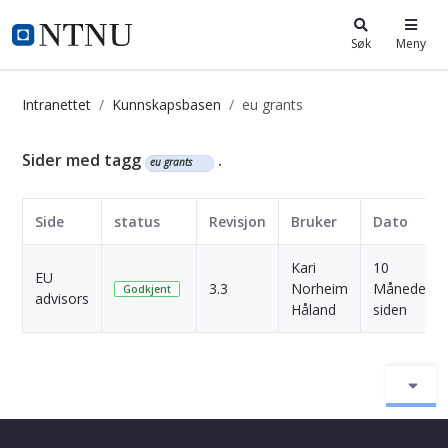
i.ntnu.no
Søk
Meny
Intranettet
Kunnskapsbasen
eu grants
Kunnskapsbasen
Sider med tagg
.
eu grants
Side
status
Revisjon
Bruker
Dato
Kari
10
EU
3.3
Norheim
Måneder
Godkjent
advisors
Håland
siden