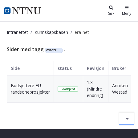
i.ntnu.no
Søk
Meny
Intranettet
Kunnskapsbasen
era-net
Kunnskapsbasen
Sider med tagg
.
era-net
Side
status
Revisjon
Bruker
1.3
Budsjettere EU-
Anniken
1
(Mindre
Godkjent
randsoneprosjekter
Westad
s
endring)