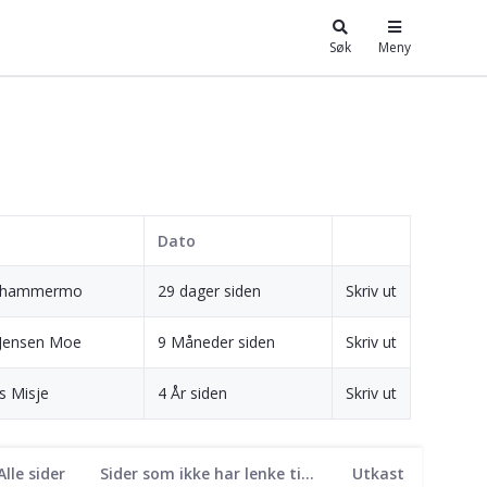
Søk
Meny
Dato
ikhammermo
29 dager siden
Skriv ut
Jensen Moe
9 Måneder siden
Skriv ut
 Misje
4 År siden
Skriv ut
Alle sider
Sider som ikke har lenke til seg
Utkast