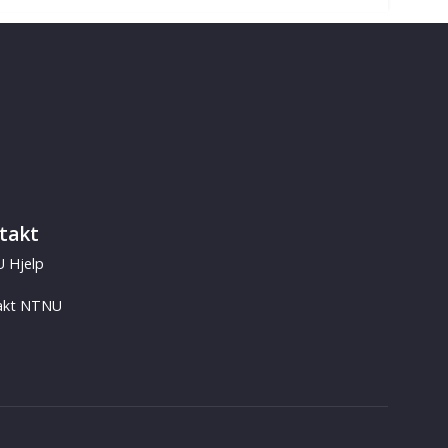
takt
 Hjelp
akt NTNU