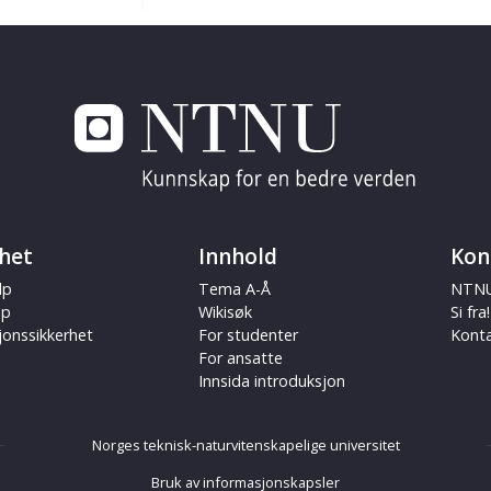
het
Innhold
Kon
lp
Tema A-Å
NTNU
ap
Wikisøk
Si fra!
jonssikkerhet
For studenter
Kont
For ansatte
Innsida introduksjon
Norges teknisk-naturvitenskapelige universitet
Bruk av informasjonskapsler