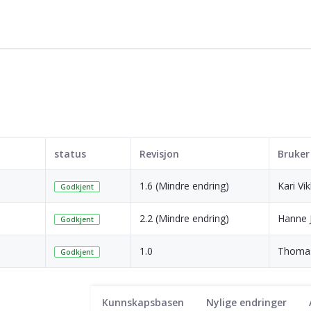
status
Revisjon
Bruker
1.6 (Mindre endring)
Kari V
Godkjent
2.2 (Mindre endring)
Hanne 
Godkjent
1.0
Thomas
Godkjent
Kunnskapsbasen
Nylige endringer