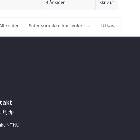
4 År siden
Skriv ut
Alle sider
Sider som ikke har lenke til seg
Utkast
takt
 Hjelp
akt NTNU