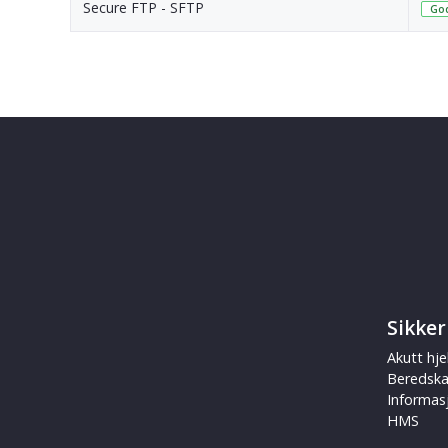
Secure FTP - SFTP
God
Sikker
Akutt hje
Beredsk
Informas
HMS