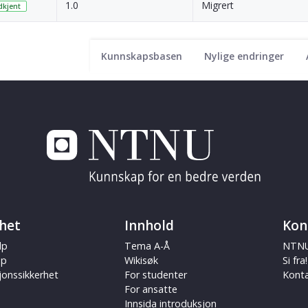
1.0
Migrert
kjent
Kunnskapsbasen
Nylige endringer
het
Innhold
Kon
lp
Tema A-Å
NTNU
ap
Wikisøk
Si fra!
jonssikkerhet
For studenter
Kont
For ansatte
Innsida introduksjon