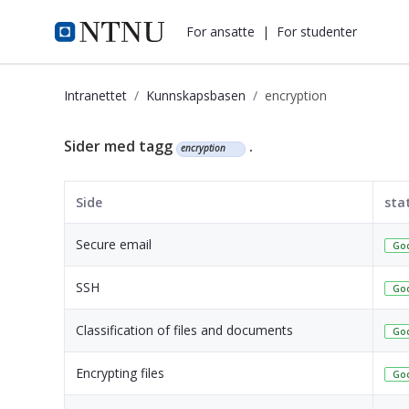
i.ntnu.no
For ansatte
|
For studenter
Intranettet
Kunnskapsbasen
encryption
Kunnskapsbasen
Sider med tagg
.
encryption
Side
sta
Secure email
God
SSH
God
Classification of files and documents
God
Encrypting files
God