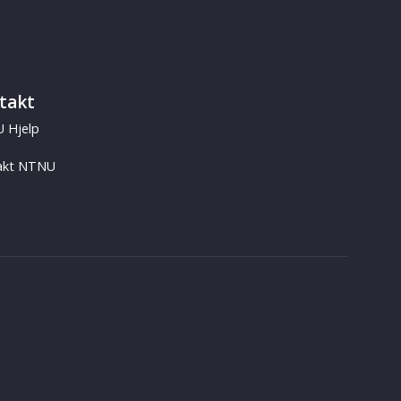
takt
 Hjelp
akt NTNU