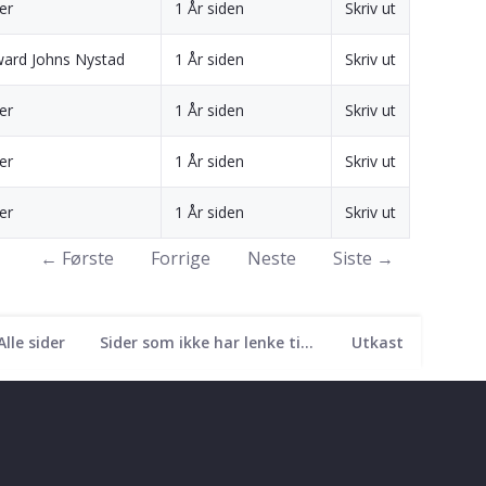
ler
1 År siden
Skriv ut
ward Johns Nystad
1 År siden
Skriv ut
ler
1 År siden
Skriv ut
ler
1 År siden
Skriv ut
ler
1 År siden
Skriv ut
← Første
Forrige
Neste
Siste →
Alle sider
Sider som ikke har lenke til seg
Utkast