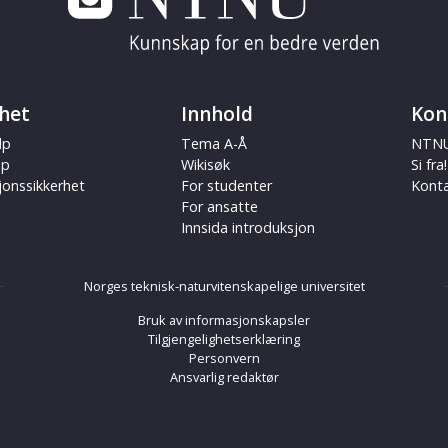
het
Innhold
Kon
lp
Tema A-Å
NTNU
ap
Wikisøk
Si fra!
jonssikkerhet
For studenter
Kont
For ansatte
Innsida introduksjon
Norges teknisk-naturvitenskapelige universitet
Bruk av informasjonskapsler
Tilgjengelighetserklæring
Personvern
Ansvarlig redaktør