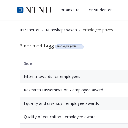
i.ntnu.no
For ansatte
|
For studenter
Intranettet
Kunnskapsbasen
employee prizes
Kunnskapsbasen
Sider med tagg
.
employee prizes
Side
Internal awards for employees
Research Dissemination - employee award
Equality and diversity - employee awards
Quality of education - employee award