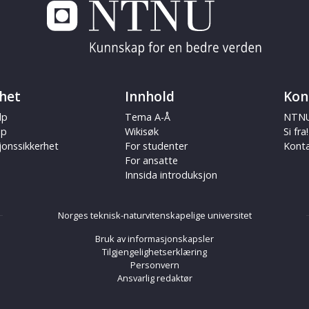
het
Innhold
Kon
lp
Tema A-Å
NTNU
ap
Wikisøk
Si fra!
jonssikkerhet
For studenter
Kont
For ansatte
Innsida introduksjon
Norges teknisk-naturvitenskapelige universitet
Bruk av informasjonskapsler
Tilgjengelighetserklæring
Personvern
Ansvarlig redaktør