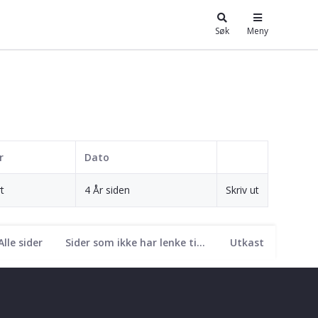
Søk
Meny
r
Dato
t
4 År siden
Skriv ut
Alle sider
Sider som ikke har lenke til seg
Utkast