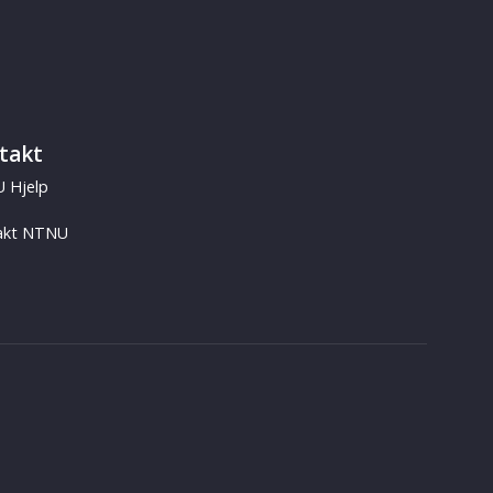
takt
 Hjelp
akt NTNU