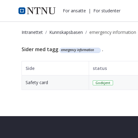
i.ntnu.no
For ansatte
|
For studenter
Intranettet
Kunnskapsbasen
emergency information
Kunnskapsbasen
Sider med tagg
.
emergency information
Side
status
Safety card
Godkjent