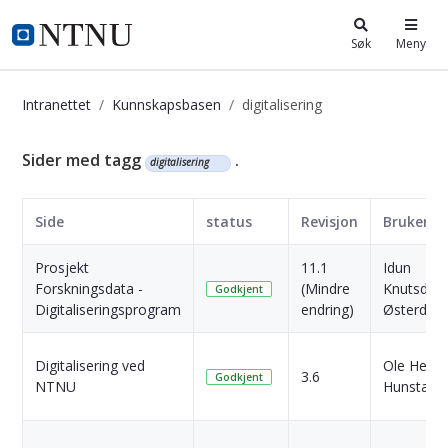
i.ntnu.no
Søk
Meny
Intranettet
Kunnskapsbasen
digitalisering
Kunnskapsbasen
Sider med tagg
.
digitalisering
Side
status
Revisjon
Bruker
Prosjekt
11.1
Idun
Forskningsdata -
(Mindre
Knutsdatt
Godkjent
Digitaliseringsprogram
endring)
Østerdal
Digitalisering ved
Ole Henri
3.6
Godkjent
NTNU
Hunstad V