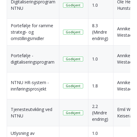
Digitaliseringsprogram
Ole Henri
1.0
Godkjent
NTNU
Hunstad V
Portefølje for ramme
8.3
Anniken
strategi- og
(Mindre
Godkjent
Westad
omstillingsmidler
endring)
Portefølje -
Anniken
1.0
Godkjent
digitaliseringsprogram
Westad
NTNU HR-system -
Anniken
1.8
Godkjent
innføringsprosjekt
Westad
2.2
Tjenesteutvikling ved
Emil West
(Mindre
Godkjent
NTNU
Keiseraas
endring)
Utlysning av
1.0