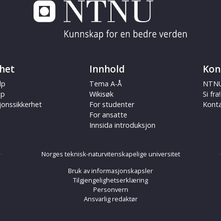
het
Innhold
Kon
lp
Tema A-Å
NTNU
ap
Wikisøk
Si fra!
jonssikkerhet
For studenter
Kont
For ansatte
Innsida introduksjon
Norges teknisk-naturvitenskapelige universitet
Bruk av informasjonskapsler
Tilgjengelighetserklæring
Personvern
Ansvarlig redaktør