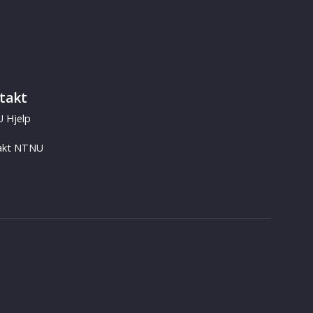
takt
 Hjelp
akt NTNU