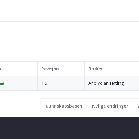
s
Revisjon
Bruker
1.5
Ane Volan Hatling
ent
Kunnskapsbasen
Nylige endringer