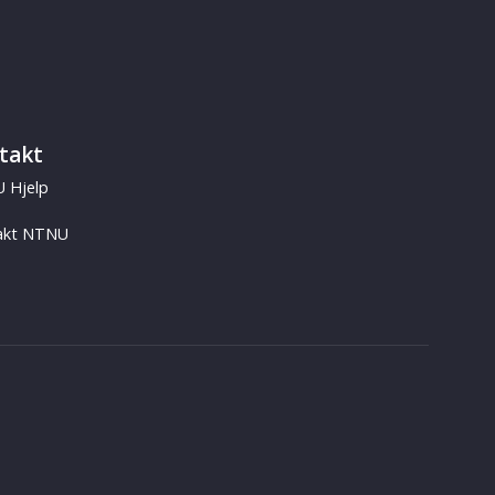
takt
 Hjelp
akt NTNU