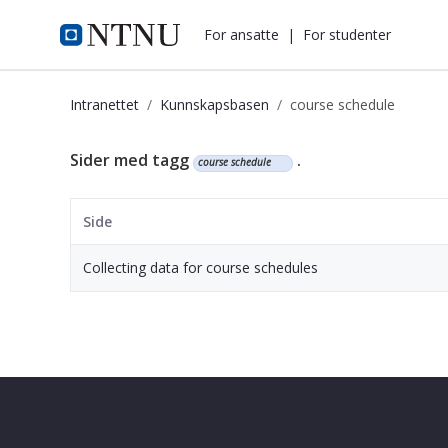
i.ntnu.no
For ansatte
|
For studenter
Intranettet
Kunnskapsbasen
course schedule
Kunnskapsbasen
Sider med tagg
.
course schedule
Side
Collecting data for course schedules