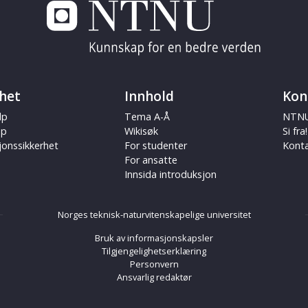
het
Innhold
Kon
lp
Tema A-Å
NTNU
ap
Wikisøk
Si fra!
jonssikkerhet
For studenter
Kont
For ansatte
Innsida introduksjon
Norges teknisk-naturvitenskapelige universitet
Bruk av informasjonskapsler
Tilgjengelighetserklæring
Personvern
Ansvarlig redaktør