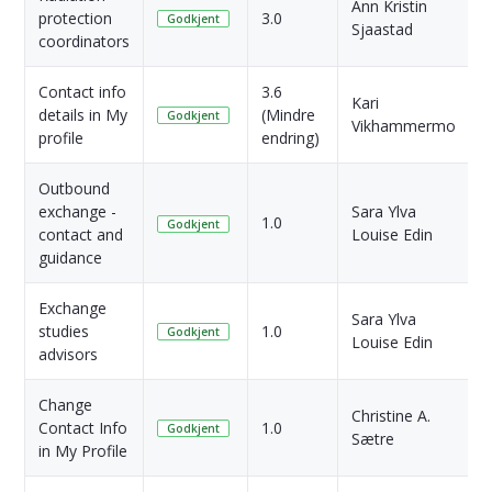
Ann Kristin
protection
3.0
Godkjent
Sjaastad
coordinators
s
Contact info
3.6
9
Kari
details in My
(Mindre
Godkjent
Vikhammermo
profile
endring)
s
Outbound
exchange -
Sara Ylva
1
1.0
Godkjent
contact and
Louise Edin
s
guidance
Exchange
Sara Ylva
1
studies
1.0
Godkjent
Louise Edin
s
advisors
Change
Christine A.
3
Contact Info
1.0
Godkjent
Sætre
s
in My Profile