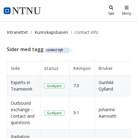
i.ntnu.no
Søk
Meny
Intranettet
Kunnskapsbasen
contact info
Kunnskapsbasen
Sider med tagg
.
contact info
Side
status
Revisjon
Bruker
Experts in
Gunhild
1
7.0
Godkjent
Teamwork
Gylland
s
Outbound
exchange -
Johanne
9.1
Godkjent
contact and
Aarnseth
s
questions
Radiation
4