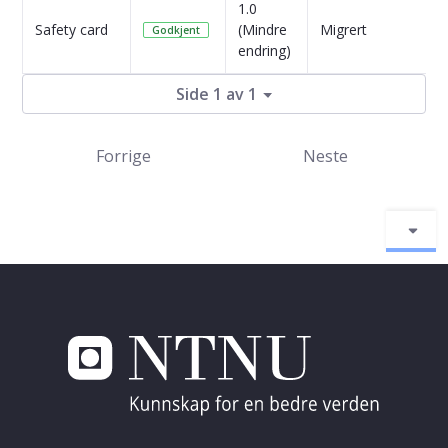
1.0
4
Safety card
(Mindre
Migrert
Godkjent
s
endring)
Side 1 av 1
Forrige
Neste