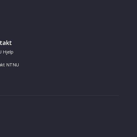
takt
 Hjelp
akt NTNU