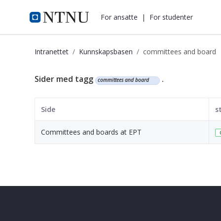
i.ntnu.no
For ansatte
|
For studenter
Intranettet
Kunnskapsbasen
committees and board
Kunnskapsbasen
Sider med tagg
.
committees and board
Side
s
Committees and boards at EPT