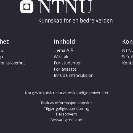
het
Innhold
Kon
lp
Tema A-Å
NTNU
ap
Wikisøk
Si fra!
jonssikkerhet
For studenter
Kont
For ansatte
Innsida introduksjon
Norges teknisk-naturvitenskapelige universitet
Bruk av informasjonskapsler
Tilgjengelighetserklæring
Personvern
Ansvarlig redaktør