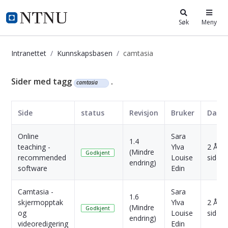
i.ntnu.no
Søk
Meny
Intranettet
Kunnskapsbasen
camtasia
Kunnskapsbasen
Sider med tagg
.
camtasia
Side
status
Revisjon
Bruker
Dato
Online
Sara
1.4
teaching -
Ylva
2 År
(Mindre
Godkjent
recommended
Louise
siden
endring)
software
Edin
Camtasia -
Sara
1.6
skjermopptak
Ylva
2 År
(Mindre
Godkjent
og
Louise
siden
endring)
videoredigering
Edin