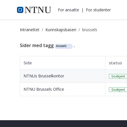
i.ntnu.no
For ansatte
|
For studenter
Intranettet
Kunnskapsbasen
brussels
Kunnskapsbasen
Sider med tagg
.
brussels
Side
status
NTNUs Brusselkontor
Godkjent
NTNU Brussels Office
Godkjent