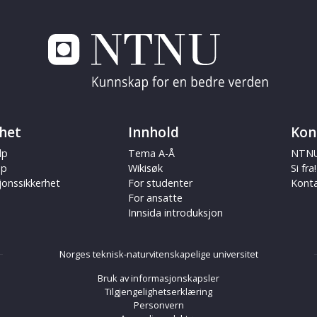
het
Innhold
Kon
lp
Tema A-Å
NTNU
ap
Wikisøk
Si fra!
jonssikkerhet
For studenter
Kont
For ansatte
Innsida introduksjon
Norges teknisk-naturvitenskapelige universitet
Bruk av informasjonskapsler
Tilgjengelighetserklæring
Personvern