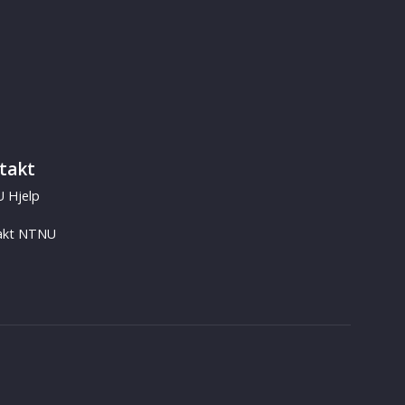
takt
 Hjelp
akt NTNU