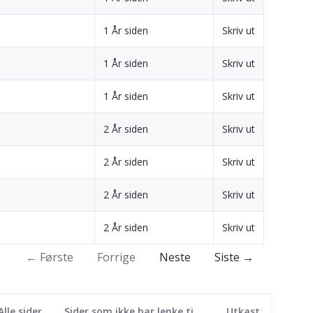
1 År siden
Skriv ut
1 År siden
Skriv ut
1 År siden
Skriv ut
2 År siden
Skriv ut
2 År siden
Skriv ut
2 År siden
Skriv ut
2 År siden
Skriv ut
← Første
Forrige
Neste
Siste →
Alle sider
Sider som ikke har lenke til seg
Utkast