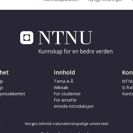
het
Innhold
Kon
lp
Tema A-Å
NTNU
ap
Wikisøk
Si fra!
jonssikkerhet
For studenter
Kont
For ansatte
Innsida introduksjon
Norges teknisk-naturvitenskapelige universitet