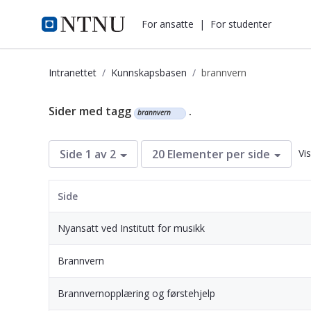
i.ntnu.no
For ansatte
|
For studenter
Intranettet
Kunnskapsbasen
brannvern
Kunnskapsbasen
Sider med tagg
.
brannvern
Vi
Side 1 av 2
20 Elementer per side
Side
Nyansatt ved Institutt for musikk
Brannvern
Brannvernopplæring og førstehjelp