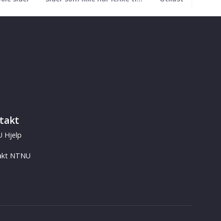
takt
 Hjelp
akt NTNU