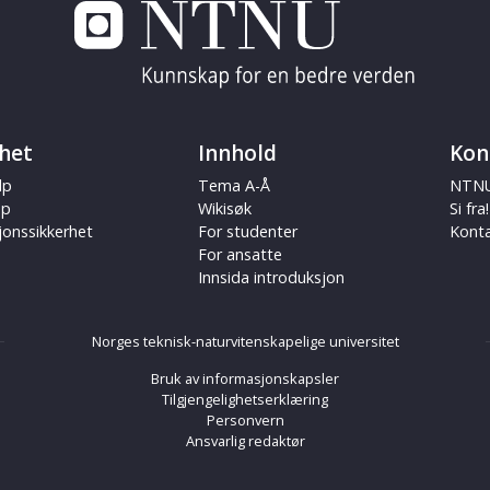
het
Innhold
Kon
lp
Tema A-Å
NTNU
ap
Wikisøk
Si fra!
jonssikkerhet
For studenter
Kont
For ansatte
Innsida introduksjon
Norges teknisk-naturvitenskapelige universitet
Bruk av informasjonskapsler
Tilgjengelighetserklæring
Personvern
Ansvarlig redaktør