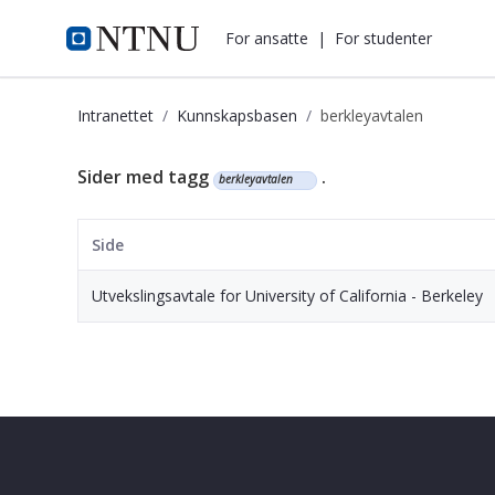
i.ntnu.no
For ansatte
|
For studenter
Intranettet
Kunnskapsbasen
berkleyavtalen
Kunnskapsbasen
Sider med tagg
.
berkleyavtalen
Side
Utvekslingsavtale for University of California - Berkeley