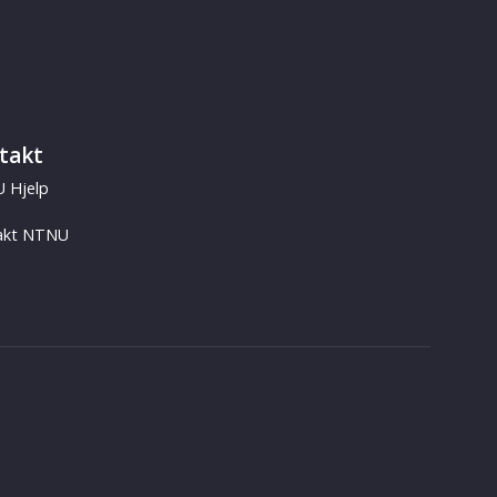
takt
 Hjelp
akt NTNU