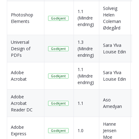
Solveig
1.1
6
Photoshop
Helen
(Mindre
M
Godkjent
Elements
Coleman
endring)
si
Ødegård
Universal
1.3
8
Sara Ylva
Design of
(Mindre
M
Godkjent
Louise Edin
PDFs
endring)
si
1.1
Adobe
Sara Ylva
1 
(Mindre
Godkjent
Acrobat
Louise Edin
si
endring)
Adobe
Aso
1 
Acrobat
1.1
Godkjent
Amedyan
si
Reader DC
Hanne
Adobe
1 
1.0
Jensen
Godkjent
Express
si
Moe