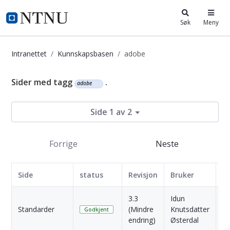
i.ntnu.no
Søk
Meny
Intranettet
Kunnskapsbasen
adobe
Kunnskapsbasen
Sider med tagg
.
adobe
Side 1 av 2
Forrige
Neste
Side
status
Revisjon
Bruker
D
3.3
Idun
2
Standarder
(Mindre
Knutsdatter
M
Godkjent
endring)
Østerdal
si