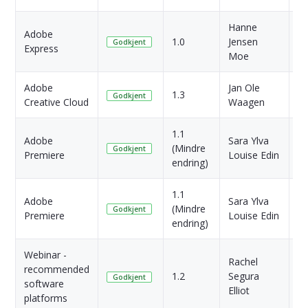
Hanne
Adobe
1 
1.0
Jensen
Godkjent
Express
si
Moe
Adobe
Jan Ole
1 
1.3
Godkjent
Creative Cloud
Waagen
si
1.1
Adobe
Sara Ylva
2 
(Mindre
Godkjent
Premiere
Louise Edin
si
endring)
1.1
Adobe
Sara Ylva
2 
(Mindre
Godkjent
Premiere
Louise Edin
si
endring)
Webinar -
Rachel
recommended
3 
1.2
Segura
Godkjent
software
si
Elliot
platforms