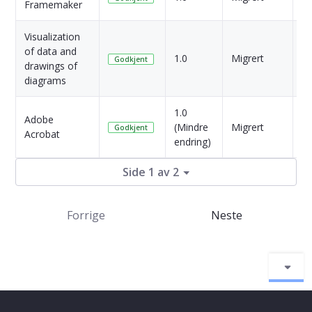
Framemaker
si
Visualization
of data and
4 
1.0
Migrert
Godkjent
drawings of
si
diagrams
1.0
Adobe
4 
(Mindre
Migrert
Godkjent
Acrobat
si
endring)
Side 1 av 2
Forrige
Neste