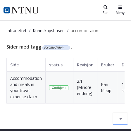
i.ntnu.no
Søk
Meny
Intranettet
Kunnskapsbasen
accomodtaion
Kunnskapsbasen
Sider med tagg
.
accomodtaion
Side
status
Revisjon
Bruker
Dat
Accommodation
2.1
and meals in
Kari
1 År
(Mindre
Godkjent
your travel
Klepp
side
endring)
expense claim