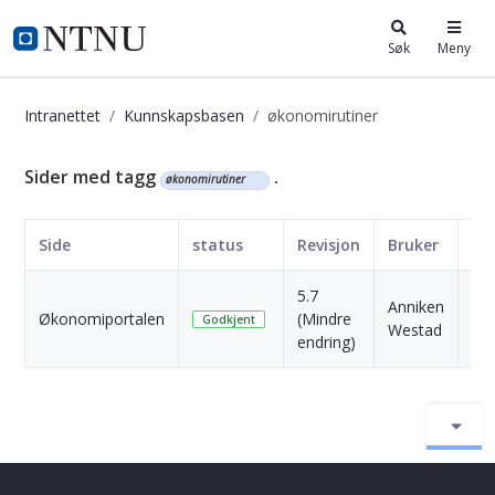
i.ntnu.no
Søk
Meny
Intranettet
Kunnskapsbasen
økonomirutiner
Kunnskapsbasen
Sider med tagg
.
økonomirutiner
Side
status
Revisjon
Bruker
Da
5.7
4
Anniken
Økonomiportalen
(Mindre
Må
Godkjent
Westad
endring)
sid