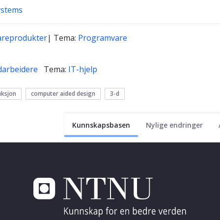
ystems
areprodukter
| Tema:
Programvare
arbeidere
Tema:
IT-hjelp
uksjon
computer aided design
3-d
Kunnskapsbasen
Nylige endringer