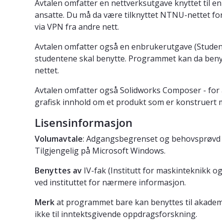
Avtalen omfatter en nettverksutgave knyttet til en
ansatte. Du må da være tilknyttet NTNU-nettet for 
via VPN fra andre nett.
Avtalen omfatter også en enbrukerutgave (Student
studentene skal benytte. Programmet kan da beny
nettet.
Avtalen omfatter også Solidworks Composer - fo
grafisk innhold om et produkt som er konstruert 
Lisensinformasjon
Volumavtale
: Adgangsbegrenset og behovsprøvd vo
Tilgjengelig på Microsoft Windows.
Benyttes av
IV-fak (Institutt for maskinteknikk o
ved instituttet for nærmere informasjon.
Merk
at programmet bare kan benyttes til akademi
ikke til inntektsgivende oppdragsforskning.