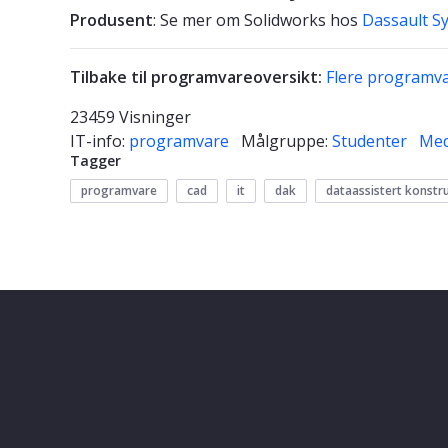
Produsent
: Se mer om Solidworks hos
Dassault S
Tilbake til programvareoversikt:
Flere programv
23459 Visninger
IT-info:
programvare
Målgruppe:
Studenter
Med
Tagger
programvare
cad
it
dak
dataassistert konstr