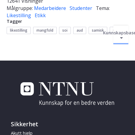
12641 Visninger
Målgruppe:
Medarbeidere
Studenter
Tema:
Likestilling
Etikk
Tagger
likestilling
mangfold
soi
aud
samisk
urfolk
Kunnskapsbas
Sikkerhet
Akutt hjelp