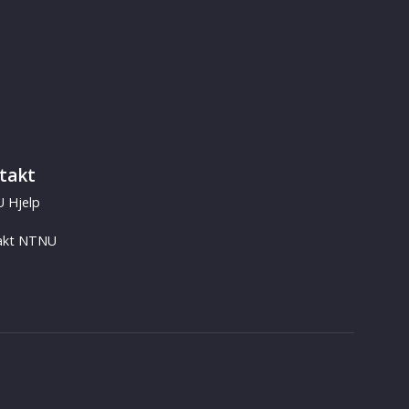
takt
 Hjelp
akt NTNU