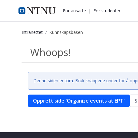
i.ntnu.no
For ansatte
|
For studenter
Intranettet
Kunnskapsbasen
Kunnskapsbasen
Whoops!
Tilbake
Denne siden er tom. Bruk knappene under for å opprett
Opprett side 'Organize events at EPT'
S