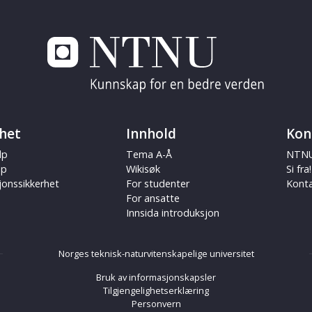
het
Innhold
Kon
lp
Tema A-Å
NTNU
ap
Wikisøk
Si fra!
jonssikkerhet
For studenter
Kont
For ansatte
Innsida introduksjon
Norges teknisk-naturvitenskapelige universitet
Bruk av informasjonskapsler
Tilgjengelighetserklæring
Personvern