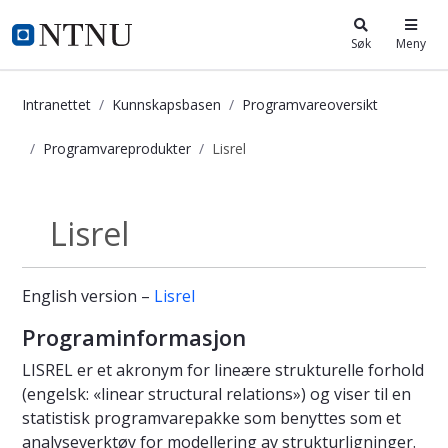
i.ntnu.no
Søk
Meny
Intranettet
Kunnskapsbasen
Programvareoversikt
Programvareprodukter
Lisrel
Lisrel - Kunnskapsbasen
Lisrel
Programvareprodukter
English version –
Lisrel
Programinformasjon
LISREL er et akronym for lineære strukturelle forhold
(engelsk: «linear structural relations») og viser til en
statistisk programvarepakke som benyttes som et
analyseverktøy for modellering av strukturligninger.