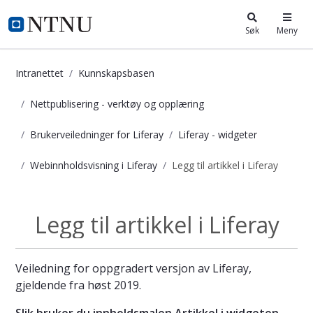
i.ntnu.no
Søk
Meny
Intranettet
Kunnskapsbasen
Nettpublisering - verktøy og opplæring
Brukerveiledninger for Liferay
Liferay - widgeter
Webinnholdsvisning i Liferay
Legg til artikkel i Liferay
Legg til artikkel i Liferay - Kunnska
Legg til artikkel i Liferay
Webinnholdsvisnin...
Veiledning for oppgradert versjon av Liferay,
gjeldende fra høst 2019.
Slik bruker du innholdsmalen Artikkel i widgeten