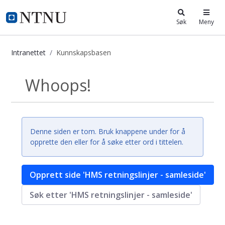
i.ntnu.no
Søk
Meny
Intranettet
Kunnskapsbasen
Kunnskapsbasen
Whoops!
Tilbake
Denne siden er tom. Bruk knappene under for å
opprette den eller for å søke etter ord i tittelen.
Opprett side 'HMS retningslinjer - samleside'
Søk etter 'HMS retningslinjer - samleside'