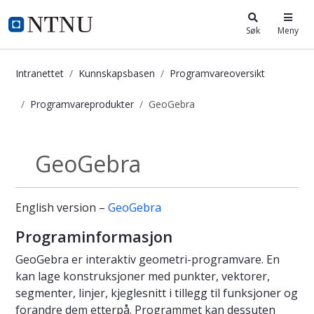
i.ntnu.no
Søk
Meny
Intranettet
Kunnskapsbasen
Programvareoversikt
Programvareprodukter
GeoGebra
GeoGebra - Kunnskapsbasen
GeoGebra
Programvareprodukter
English version –
GeoGebra
Programinformasjon
GeoGebra er interaktiv geometri-programvare. En
kan lage konstruksjoner med punkter, vektorer,
segmenter, linjer, kjeglesnitt i tillegg til funksjoner og
forandre dem etterpå. Programmet kan dessuten