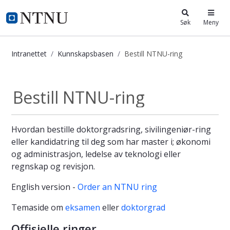
i.ntnu.no
Søk
Meny
Intranettet
Kunnskapsbasen
Bestill NTNU-ring
Bestill NTNU-ring - Kunnskapsbasen
Bestill NTNU-ring
Hvordan bestille doktorgradsring, sivilingeniør-ring
eller kandidatring til deg som har master i; økonomi
og administrasjon, ledelse av teknologi eller
regnskap og revisjon.
English version -
Order an NTNU ring
Temaside om
eksamen
eller
doktorgrad
Offisielle ringer