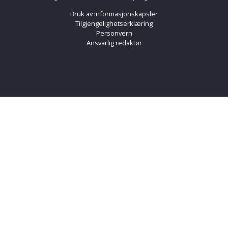
Bruk av informasjonskapsler
Tilgjengelighetserklæring
Personvern
Ansvarlig redaktør