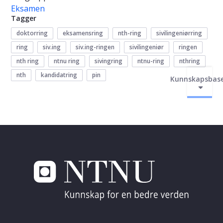
Eksamen
Tagger
doktorring
eksamensring
nth-ring
sivilingeniørring
ring
siv.ing
siv.ing-ringen
sivilingeniør
ringen
nth ring
ntnu ring
sivingring
ntnu-ring
nthring
nth
kandidatring
pin
Kunnskapsbas