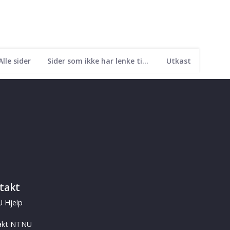
Alle sider
Sider som ikke har lenke til seg
Utkast
takt
 Hjelp
akt NTNU