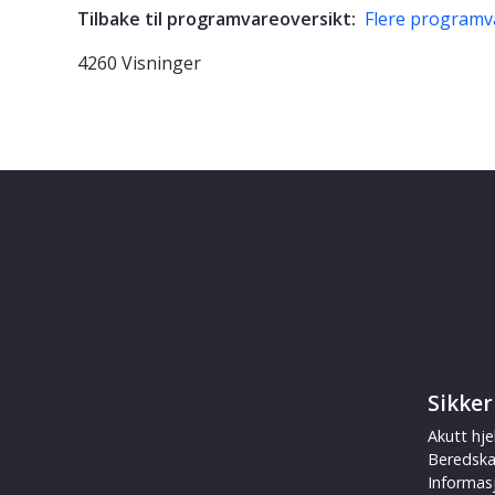
Tilbake til programvareoversikt:
Flere programv
4260 Visninger
Sikker
Akutt hje
Beredsk
Informas