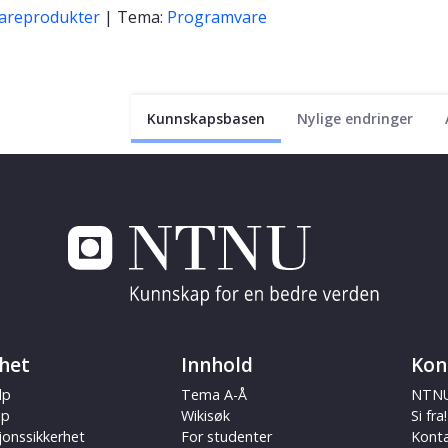
areprodukter
| Tema:
Programvare
Kunnskapsbasen
Nylige endringer
het
Innhold
Kon
lp
Tema A-Å
NTNU
ap
Wikisøk
Si fra!
jonssikkerhet
For studenter
Kont