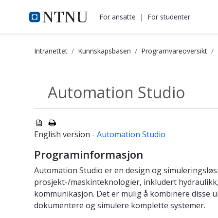
i.ntnu.no
For ansatte
|
For studenter
Intranettet
Kunnskapsbasen
Programvareoversikt
Automation Studio - Kunnskapsbas
Automation Studio
Programvareprodukter
English version -
Automation Studio
Programinformasjon
Automation Studio er en design og simuleringsløs
prosjekt-/maskinteknologier, inkludert hydraulikk,
kommunikasjon. Det er mulig å kombinere disse ul
dokumentere og simulere komplette systemer.