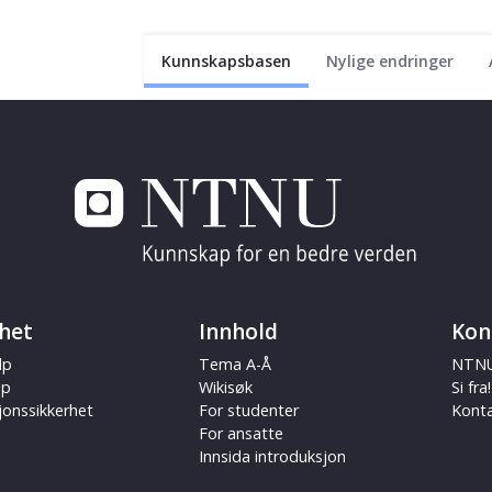
Kunnskapsbasen
Nylige endringer
het
Innhold
Kon
lp
Tema A-Å
NTNU
ap
Wikisøk
Si fra!
jonssikkerhet
For studenter
Kont
For ansatte
Innsida introduksjon