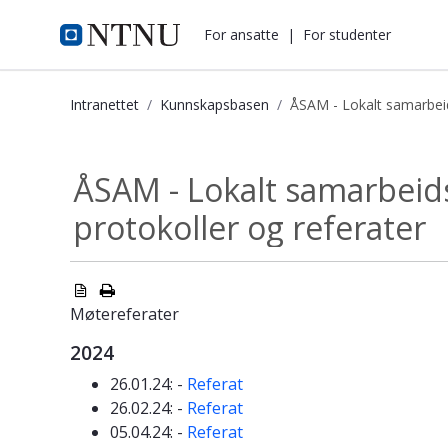
i.ntnu.no
For ansatte
|
For studenter
Intranettet
Kunnskapsbasen
ÅSAM - Lokalt samarbeid
ÅSAM - Lokalt samarbeidsorgan i Åle
ÅSAM - Lokalt samarbeids
protokoller og referater
Møtereferater
2024
26.01.24: -
Referat
26.02.24: -
Referat
05.04.24: -
Referat