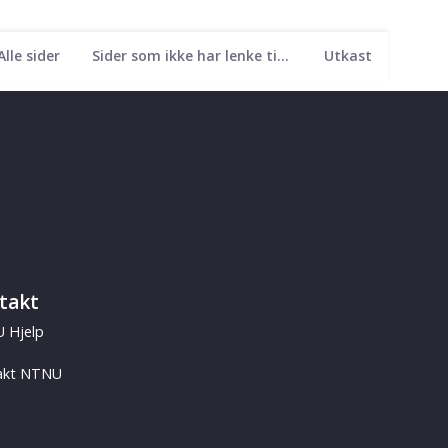
Alle sider
Sider som ikke har lenke til seg
Utkast
takt
 Hjelp
akt NTNU