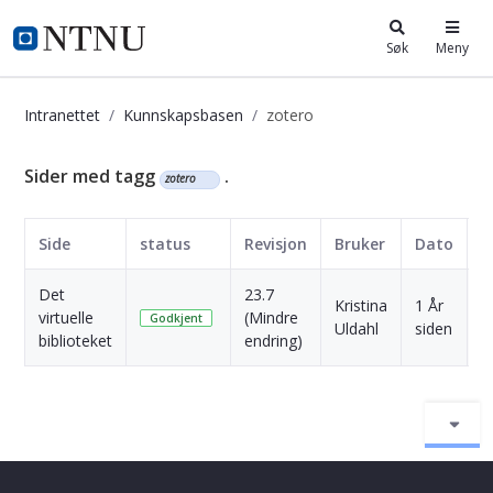
i.ntnu.no
Søk
Meny
Intranettet
Kunnskapsbasen
zotero
Kunnskapsbasen
Sider med tagg
.
zotero
Side
status
Revisjon
Bruker
Dato
Det
23.7
Kristina
1 År
virtuelle
(Mindre
S
Godkjent
Uldahl
siden
biblioteket
endring)