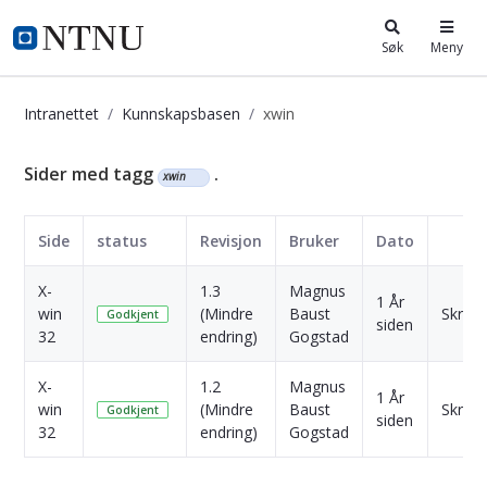
i.ntnu.no
Søk
Meny
Intranettet
Kunnskapsbasen
xwin
Kunnskapsbasen
Sider med tagg
.
xwin
Side
status
Revisjon
Bruker
Dato
X-
1.3
Magnus
1 År
win
(Mindre
Baust
Skriv u
Godkjent
siden
32
endring)
Gogstad
X-
1.2
Magnus
1 År
win
(Mindre
Baust
Skriv u
Godkjent
siden
32
endring)
Gogstad