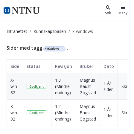
i.ntnu.no
Søk
Meny
Intranettet
Kunnskapsbasen
x-windows
Kunnskapsbasen
Sider med tagg
.
x-windows
Side
status
Revisjon
Bruker
Dato
X-
1.3
Magnus
1 År
win
(Mindre
Baust
Skriv u
Godkjent
siden
32
endring)
Gogstad
X-
1.2
Magnus
1 År
win
(Mindre
Baust
Skriv u
Godkjent
siden
32
endring)
Gogstad