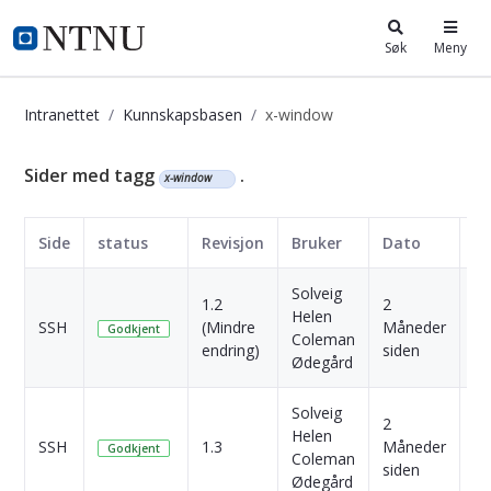
i.ntnu.no
Søk
Meny
Intranettet
Kunnskapsbasen
x-window
Kunnskapsbasen
Sider med tagg
.
x-window
Side
status
Revisjon
Bruker
Dato
Solveig
1.2
2
Helen
SSH
(Mindre
Måneder
Sk
Godkjent
Coleman
endring)
siden
Ødegård
Solveig
2
Helen
SSH
1.3
Måneder
Sk
Godkjent
Coleman
siden
Ødegård