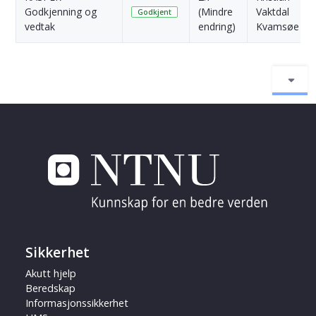
Godkjenning og
(Mindre
Vaktdal
Godkjent
vedtak
endring)
Kvamsøe
Sikkerhet
Akutt hjelp
Beredskap
Informasjonssikkerhet