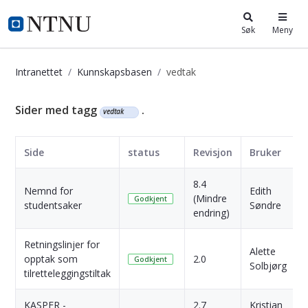
i.ntnu.no
Søk
Meny
Intranettet
Kunnskapsbasen
vedtak
Kunnskapsbasen
Sider med tagg
.
vedtak
Side
status
Revisjon
Bruker
8.4
Nemnd for
Edith
(Mindre
Godkjent
studentsaker
Søndre
endring)
Retningslinjer for
Alette
opptak som
2.0
Godkjent
Solbjørg
tilretteleggingstiltak
KASPER -
2.7
Kristian