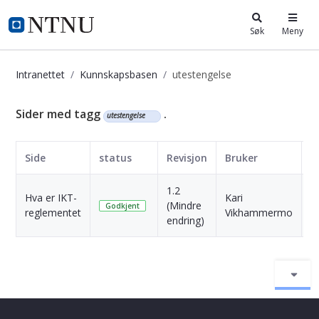
i.ntnu.no
Søk
Meny
Intranettet
Kunnskapsbasen
utestengelse
Kunnskapsbasen
Sider med tagg
.
utestengelse
Side
status
Revisjon
Bruker
D
1.2
1
Hva er IKT-
Kari
(Mindre
M
Godkjent
reglementet
Vikhammermo
endring)
s