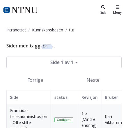
i.ntnu.no
Søk
Meny
Intranettet
Kunnskapsbasen
tut
Kunnskapsbasen
Sider med tagg
.
tut
Side 1 av 1
Forrige
Neste
Side
status
Revisjon
Bruker
Framtidas
1.5
fellesadministrasjon
Kari
(Mindre
Godkjent
- Ofte stilte
Vikhammer
endring)