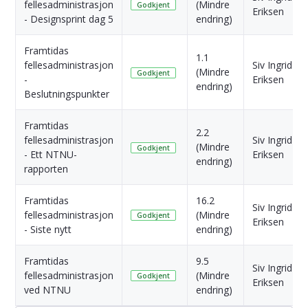
fellesadministrasjon
(Mindre
Godkjent
Eriksen
- Designsprint dag 5
endring)
Framtidas
1.1
fellesadministrasjon
Siv Ingrid
(Mindre
Godkjent
-
Eriksen
endring)
Beslutningspunkter
Framtidas
2.2
fellesadministrasjon
Siv Ingrid
(Mindre
Godkjent
- Ett NTNU-
Eriksen
endring)
rapporten
Framtidas
16.2
Siv Ingrid
fellesadministrasjon
(Mindre
Godkjent
Eriksen
- Siste nytt
endring)
Framtidas
9.5
Siv Ingrid
fellesadministrasjon
(Mindre
Godkjent
Eriksen
ved NTNU
endring)