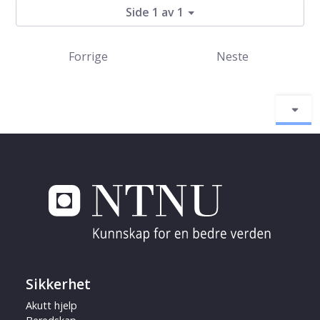
Side 1 av 1
Forrige
Neste
Sikkerhet
Akutt hjelp