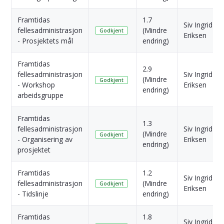
Framtidas
1.7
Siv Ingrid
fellesadministrasjon
(Mindre
Godkjent
Eriksen
- Prosjektets mål
endring)
Framtidas
2.9
fellesadministrasjon
Siv Ingrid
(Mindre
Godkjent
- Workshop
Eriksen
endring)
arbeidsgruppe
Framtidas
1.3
fellesadministrasjon
Siv Ingrid
(Mindre
Godkjent
- Organisering av
Eriksen
endring)
prosjektet
Framtidas
1.2
Siv Ingrid
fellesadministrasjon
(Mindre
Godkjent
Eriksen
- Tidslinje
endring)
Framtidas
1.8
Siv Ingrid