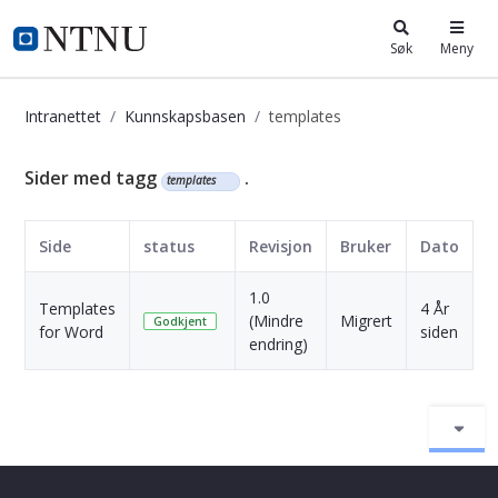
i.ntnu.no
Søk
Meny
Intranettet
Kunnskapsbasen
templates
Kunnskapsbasen
Sider med tagg
.
templates
Side
status
Revisjon
Bruker
Dato
1.0
Templates
4 År
(Mindre
Migrert
S
Godkjent
for Word
siden
endring)