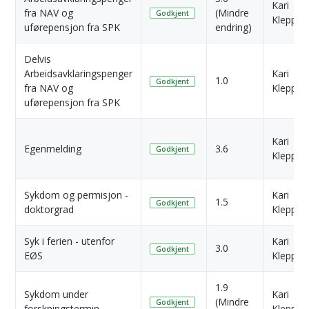
Kari
fra NAV og
(Mindre
Godkjent
Klepp
uførepensjon fra SPK
endring)
Delvis
Arbeidsavklaringspenger
Kari
1.0
Godkjent
fra NAV og
Klepp
uførepensjon fra SPK
Kari
Egenmelding
3.6
Godkjent
Klepp
Sykdom og permisjon -
Kari
1.5
Godkjent
doktorgrad
Klepp
Syk i ferien - utenfor
Kari
3.0
Godkjent
EØS
Klepp
1.9
Sykdom under
Kari
(Mindre
Godkjent
forskningstermin
Klepp