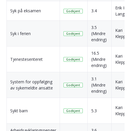
Erik Ing
Syk på eksamen
3.4
Godkjent
Langba
3.5
Kari
Syk i ferien
(Mindre
Godkjent
Klepp
endring)
16.5
Kari
Tjenestesenteret
(Mindre
Godkjent
Klepp
endring)
3.1
System for oppfølging
Kari
(Mindre
Godkjent
av sykemeldte ansatte
Klepp
endring)
Kari
Sykt barn
5.3
Godkjent
Klepp
Arbeidsavklaringspenger
3.6