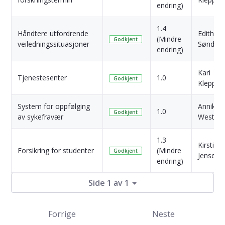
endring)
1.4
Håndtere utfordrende
Edith
(Mindre
Godkjent
veiledningssituasjoner
Søndre
endring)
Kari
Tjenestesenter
1.0
Godkjent
Klepp
System for oppfølging
Anniken
1.0
Godkjent
av sykefravær
Westad
1.3
Kirsti
Forsikring for studenter
(Mindre
Godkjent
Jensen
endring)
Side 1 av 1
Forrige
Neste