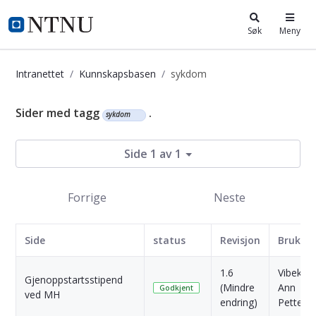
i.ntnu.no
Søk
Meny
Intranettet
Kunnskapsbasen
sykdom
Kunnskapsbasen
Sider med tagg
.
sykdom
Side 1 av 1
Forrige
Neste
Side
status
Revisjon
Bruker
1.6
Vibeke
Gjenoppstartsstipend
(Mindre
Ann
Godkjent
ved MH
endring)
Petters