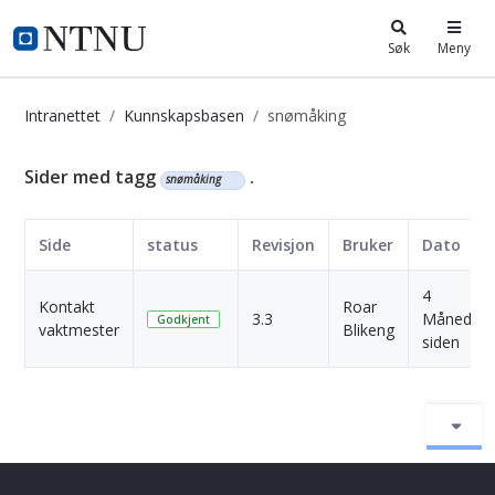
i.ntnu.no
Søk
Meny
Intranettet
Kunnskapsbasen
snømåking
Kunnskapsbasen
Sider med tagg
.
snømåking
Side
status
Revisjon
Bruker
Dato
4
Kontakt
Roar
3.3
Måneder
Godkjent
vaktmester
Blikeng
siden