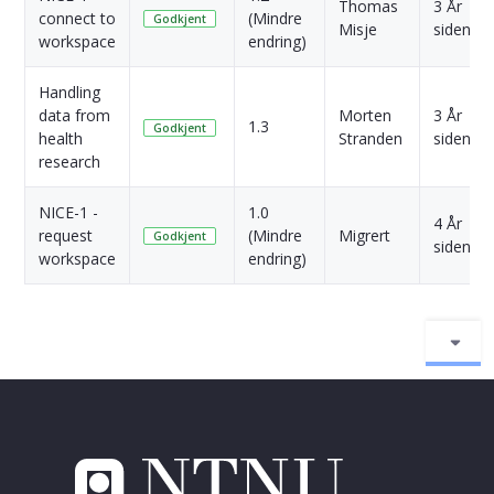
Thomas
3 År
connect to
(Mindre
Godkjent
Misje
siden
workspace
endring)
Handling
data from
Morten
3 År
1.3
Godkjent
health
Stranden
siden
research
NICE-1 -
1.0
4 År
request
(Mindre
Migrert
Godkjent
siden
workspace
endring)