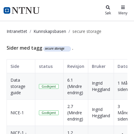
i.ntnu.no
Søk
Meny
Intranettet
Kunnskapsbasen
secure storage
Kunnskapsbasen
Sider med tagg
.
secure storage
Side
status
Revisjon
Bruker
Dato
Data
6.1
Ingrid
1 Måne
storage
(Mindre
Godkjent
Heggland
siden
guide
endring)
2.7
3
Ingrid
NICE-1
(Mindre
Månede
Godkjent
Heggland
endring)
siden
NICE-1 -
1.2